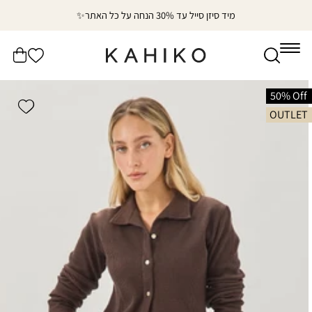
דלג
מיד סיזן סייל עד 30% הנחה על כל האתר✨
לתוכן
הרשימה
עֲגָלָה
שלי
דלג
לפרטי
50% Off
shlist
המוצר
OUTLET