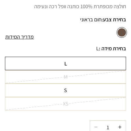
רגיל
מבצע
חולצה מכופתרת 100% כותנה וופל רכה ונעימה
בחירת צבע:
חום בראוני
מדריך המידות
בחירת מידה :
L
L
הגרסה
M
אזלה
הגרסה
או
S
אזלה
לא
הגרסה
או
זמינה
XS
אזלה
לא
הגרסה
או
זמינה
אזלה
לא
או
זמינה
הגדל
הקטנת