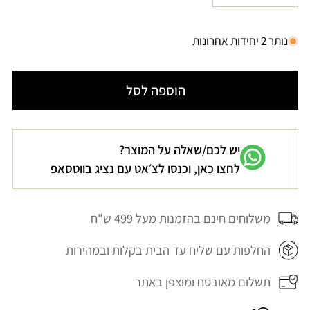
לא
כמות
כמות
זמינה
עבור
עבור
נותר 2 יחידות אחרונות
חולצת
חולצת
כותנה
כותנה
הוספה לסל
מכופתרת
מכופתרת
חום
חום
בראוני
בראוני
ROMI
ROMI
יש לכם/שאלה על המוצר?
לחצו כאן, וכנסו לצ׳אט עם נציג בווטסאפ
משלוחים חינם בהזמנות מעל 499 ש"ח
החלפות עם שליח עד הבית בקלות ובמהירות
תשלום מאובטח ומוצפן באתר