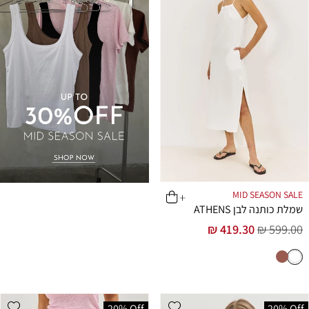
MID SEASON SALE
שמלת כותנה לבן ATHENS
419.30 ₪
599.00 ₪
מחיר
מחיר
רגיל
מבצע
shlist
Add wishlist
20% Off
20% Off