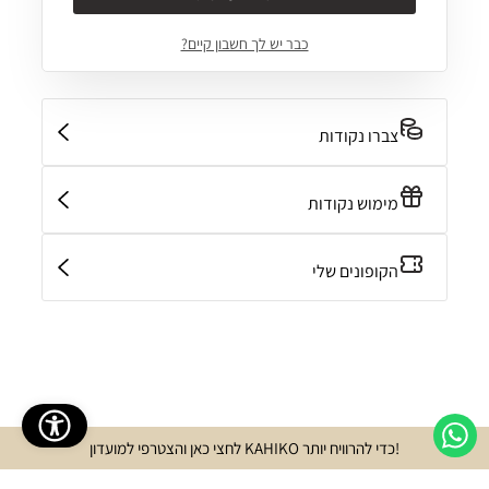
239.20 ₪
299.00 ₪
מחיר
מחיר
רגיל
מבצע
רגיל
מבצע
כבר יש לך חשבון קיים?
shlist
Add wishlist
30% Off
30% Off
צברו נקודות
New
New
מימוש נקודות
הקופונים שלי
!כדי להרוויח יותר KAHIKO לחצי כאן והצטרפי למועדון