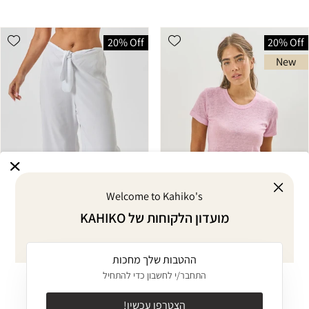
shlist
Add wishlist
20% Off
20% Off
New
Welcome to Kahiko's
מועדון הלקוחות של KAHIKO
ההטבות שלך מחכות
MID SEASON SALE
MID SEASON SALE
התחבר/י לחשבון כדי להתחיל
טישרט פשתן ורוד בהיר
מכנסי RIVIERA לבנים
CURREN
359.20 ₪
449.00 ₪
מחיר
מחיר
הצטרפו עכשיו!