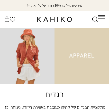
דלג
🌴✨עד 70% הנחה על קולקציית אאוטלט
לתוכן
הרשימה
עֲגָלָה
שלי
בגדים
קולקציית הבגדים של קהיקו מעוצבת באווירת ריזורט נינוחה, כזו