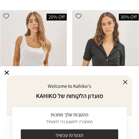
shlist
Add wishlist
20% Off
30% Off
Welcome to Kahiko's
מועדון הלקוחות של KAHIKO
ההטבות שלך מחכות
MID SEASON SALE
MID SEASON SALE
התחבר/י לחשבון כדי להתחיל
חולצה מכופתרת שחורה
גופיית כותנה לבנה
SHIRAZ
CEYLON
הצטרפו עכשיו!