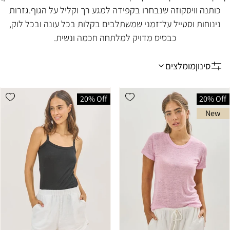
כותנה וויסקוזה שנבחרו בקפידה למגע רך וקליל על הגוף.
גזרות
נינוחות וסטייל על־זמני שמשתלבים בקלות בכל עונה ובכל לוק,
כבסיס מדויק למלתחה חכמה ונשית.
סינון
מומלצים
מיין
לפי:s
list
Add wishlist
20% Off
20% Off
New