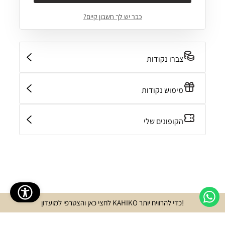
159.20 ₪
199.00 ₪
209.30 ₪
299.00 ₪
מחיר
מחיר
מחיר
מחיר
רגיל
מבצע
רגיל
מבצע
כבר יש לך חשבון קיים?
shlist
Add wishlist
צברו נקודות
מימוש נקודות
הקופונים שלי
!כדי להרוויח יותר KAHIKO לחצי כאן והצטרפי למועדון
חולצה ויסקוזה חול
לבנה NOOSA חולצה