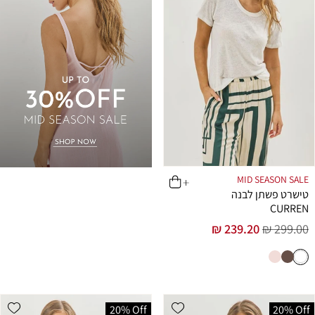
MID SEASON SALE
טישרט פשתן לבנה
CURREN
239.20 ₪
299.00 ₪
מחיר
מחיר
רגיל
מבצע
shlist
Add wishlist
20% Off
20% Off