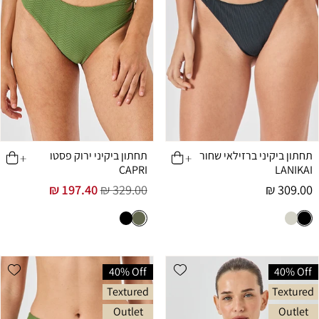
תחתון ביקיני ברזילאי שחור
תחתון ביקיני ירוק פסטו
CAPRI
LANIKAI
מחיר
309.00 ₪
329.00 ₪
197.40 ₪
מחיר
מחיר
רגיל
רגיל
מבצע
list
Add wishlist
40% Off
40% Off
Textured
Textured
Outlet
Outlet