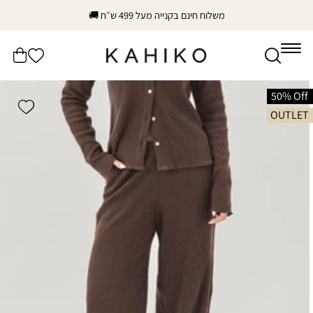
דלג
משלוח חינם בקנייה מעל 499 ש״ח 🚚
לתוכן
הרשימה
עֲגָלָה
שלי
דלג
לפרטי
50% Off
shlist
המוצר
OUTLET