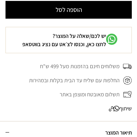
עבור
עבור
הוספה לסל
מכנסי
מכנסי
כותנה
כותנה
חום
חום
יש לכם/שאלה על המוצר?
בראוני
בראוני
לחצו כאן, וכנסו לצ׳אט עם נציג בווטסאפ
LUNA
LUNA
משלוחים חינם בהזמנות מעל 499 ש"ח
החלפות עם שליח עד הבית בקלות ובמהירות
תשלום מאובטח ומוצפן באתר
שיתוף
תיאור המוצר