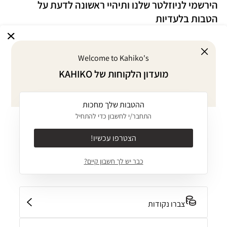
הירשמי לניוזלטר שלנו ותיהיי ראשונה לדעת על
הטבות בלעדיות
Welcome to Kahiko's
אני מסכימ/ה לדיוור במייל על הטבות ומבצעים
מועדון הלקוחות של KAHIKO
אני מסכימ/ה
לתקנון
ו
למדיניות הפרטיות
של האתר
ההטבות שלך מחכות
אודות
התחבר/י לחשבון כדי להתחיל
KAHIKO GIVES BACK
מוצרים
הצטרפו עכשיו!
אודות
ביקיני MIX & MATCH
כבר יש לך חשבון קיים?
ערכים
שירותים
בגד ים שלם
JOURNAL
מועדון לקוחות
בגדים
קולקציות
יצירת קשר
צברו נקודות
משלוחים והחזרות
INTIMATES
חנויות