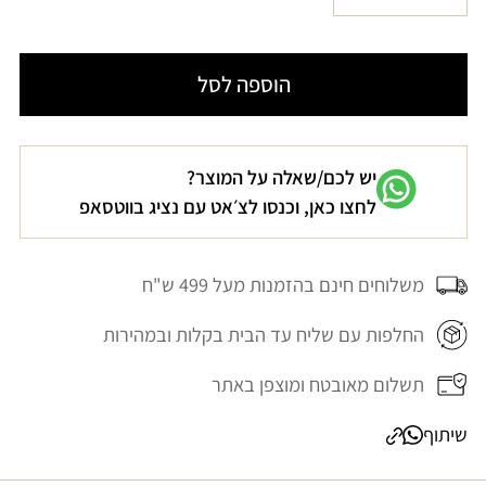
הגדל
הקטנת
לא
כמות
כמות
זמינה
עבור
עבור
הוספה לסל
תחתונים
תחתונים
חוטיני
חוטיני
ניוד
ניוד
יש לכם/שאלה על המוצר?
SAO
SAO
לחצו כאן, וכנסו לצ׳אט עם נציג בווטסאפ
PAULO
PAULO
משלוחים חינם בהזמנות מעל 499 ש"ח
החלפות עם שליח עד הבית בקלות ובמהירות
תשלום מאובטח ומוצפן באתר
שיתוף