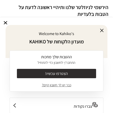
הירשמי לניוזלטר שלנו ותיהיי ראשונה לדעת על
הטבות בלעדיות
Welcome to Kahiko's
אני מסכימ/ה לדיוור במייל על הטבות ומבצעים
מועדון הלקוחות של KAHIKO
אני מסכימ/ה
לתקנון
ו
למדיניות הפרטיות
של האתר
ההטבות שלך מחכות
אודות
התחבר/י לחשבון כדי להתחיל
KAHIKO GIVES BACK
מוצרים
הצטרפו עכשיו!
אודות
ביקיני MIX & MATCH
כבר יש לך חשבון קיים?
ערכים
שירותים
בגד ים שלם
JOURNAL
מועדון לקוחות
בגדים
קולקציות
יצירת קשר
צברו נקודות
משלוחים והחזרות
INTIMATES