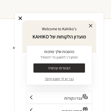
Welcome to Kahiko's
מועדון הלקוחות של KAHIKO
אודות
מוצרים
KAHIKO GIVES
ביקיני MIX & MATCH
ההטבות שלך מחכות
BACK
בגד ים שלם
התחבר/י לחשבון כדי להתחיל
אודות
בגדים
ערכים
INTIMATES
הצטרפו עכשיו!
JOURNAL
בגדי חוף
כבר יש לך חשבון קיים?
קולקציות
אביזרים
חנויות
OUTLET
צור קשר
GIFT CARD
צברו נקודות