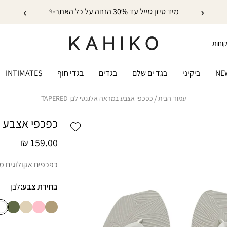
›
‹
מיד סיזן סייל עד 30% הנחה על כל האתר✨
קוחות
NE
ביקיני
בגד ים שלם
בגדים
בגדי חוף
INTIMATES
עמוד הבית
כפכפי אצבע במראה אלגנטי לבן TAPERED
כפכפי אצבע במרא
Add wishlist
מחיר
159.00 ₪
רגיל
כפכפים אקולוגים מג
בחירת צבע:
לבן