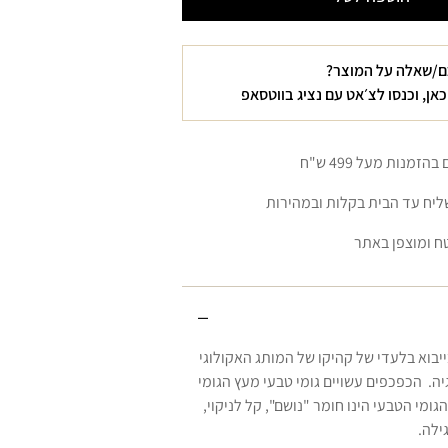
טי
TAPE
ם/שאלה על המוצר?
כאן, וכנסו לצ׳אט עם נציג בווטסאפ
זמנות מעל 499 ש"ח
יח עד הבית בקלות ובמהירות
ח ומוצפן באתר
ייבוא בלעדי של קהיקו של המותג האקולוגי
 מנורווגיה. הכפכפים עשויים גומי טבעי מעץ הגומי
ומי הטבעי הינו חומר "נושם", קל לניקוי,
ילה.