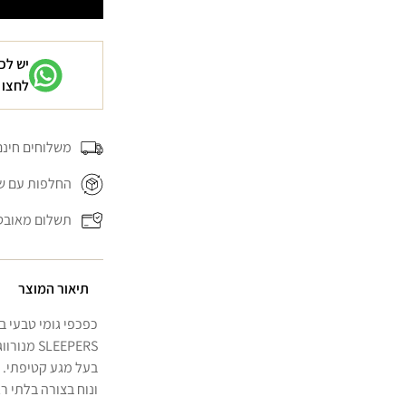
אלגנטי
אלגנ
לבן
לבן
RED
TAPERED
יש לכ
לחצו 
משלוחים חינם בה
החלפות עם של
תשלום מאובט
תיאור המוצר
כפכפי גומי טבעי ב
SLEEPERS
בעל מגע קטיפתי. הג
ונוח בצורה בלתי רג