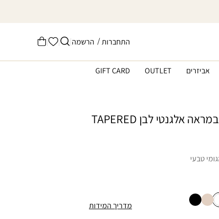
הרשימה
/
|
|
|
התחברות
הרשמה
עֲגָלָה
שלי
אביזרים
OUTLET
GIFT CARD
ה אלגנטי לבן TAPERED
ומי טבעי
מדריך המידות