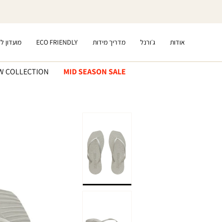
דלג
לתוכן
אודות
ג׳ורנל
מדריך מידות
ECO FRIENDLY
מועדון ל
W COLLECTION
MID SEASON SALE
דלג
לפרטי
המוצר