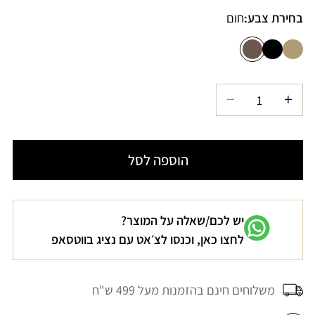
בחירת צבע:
חום
הגדל
הקטנת
כמות
כמות
עבור
עבור
הוספה לסל
תיק
תיק
יד
יד
רפייה
רפייה
יש לכם/שאלה על המוצר?
חום
חום
לחצו כאן, וכנסו לצ׳אט עם נציג בווטסאפ
כהה
כהה
משלוחים חינם בהזמנות מעל 499 ש"ח