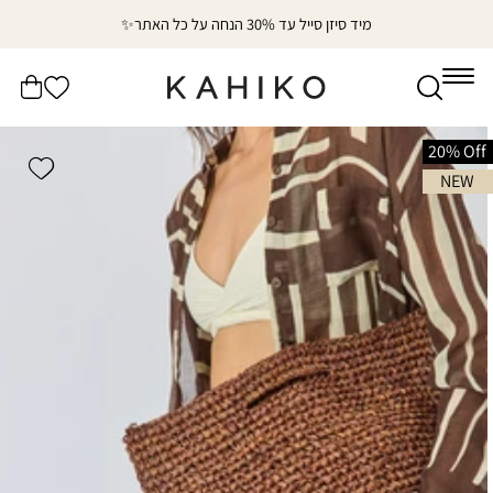
דלג
מיד סיזן סייל עד 30% הנחה על כל האתר✨
לתוכן
הרשימה
עֲגָלָה
שלי
דלג
לפרטי
20% Off
shlist
המוצר
NEW