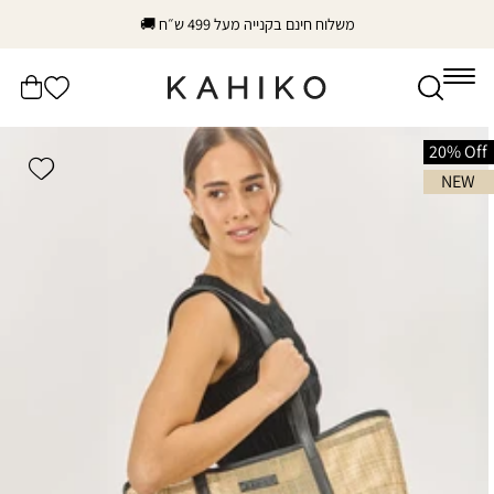
דלג
משלוח חינם בקנייה מעל 499 ש״ח 🚚
לתוכן
הרשימה
עֲגָלָה
שלי
דלג
לפרטי
20% Off
shlist
המוצר
NEW