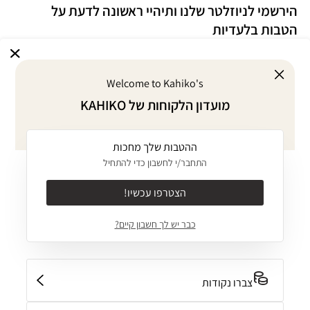
הירשמי לניוזלטר שלנו ותיהיי ראשונה לדעת על
הטבות בלעדיות
Welcome to Kahiko's
אני מסכימ/ה לדיוור במייל על הטבות ומבצעים
מועדון הלקוחות של KAHIKO
אני מסכימ/ה
לתקנון
ו
למדיניות הפרטיות
של האתר
ההטבות שלך מחכות
אודות
התחבר/י לחשבון כדי להתחיל
KAHIKO GIVES BACK
מוצרים
הצטרפו עכשיו!
אודות
ביקיני MIX & MATCH
כבר יש לך חשבון קיים?
ערכים
שירותים
בגד ים שלם
JOURNAL
מועדון לקוחות
בגדים
קולקציות
יצירת קשר
צברו נקודות
משלוחים והחזרות
INTIMATES
חנויות