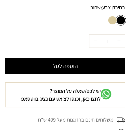
בחירת צבע:
שחור
הגדל
הקטנת
כמות
כמות
עבור
עבור
הוספה לסל
תיק
תיק
ראטן
ראטן
משולב
משולב
יש לכם/שאלה על המוצר?
עור
עור
לחצו כאן, וכנסו לצ׳אט עם נציג בווטסאפ
שחור
שחור
JANIS
JANIS
משלוחים חינם בהזמנות מעל 499 ש"ח