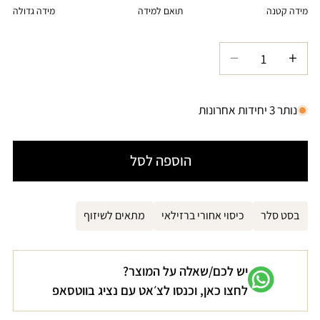
או
מידה קטנה
תואם למידה
מידה גדולה
זמינה
לא
זמינה
הגדל
הקטנת
כמות
כמות
עבור
עבור
נותר 3 יחידות אחרונות
תחתון
תחתון
ביקיני
ביקיני
הוספה לסל
כחול
כחול
נייבי
נייבי
MAKENA
MAKENA
בסט סלר
כיסוי אחורי ברזילאי
מתאים לשיזוף
יש לכם/שאלה על המוצר?
לחצו כאן, וכנסו לצ׳אט עם נציג בווטסאפ