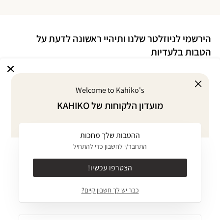
הירשמי לניוזלטר שלנו ותיהיי ראשונה לדעת על
הטבות בלעדיות
Welcome to Kahiko's
אני מסכימ/ה לדיוור במייל על הטבות ומבצעים
מועדון הלקוחות של KAHIKO
אני מסכימ/ה
לתקנון
ו
למדיניות הפרטיות
של האתר
ההטבות שלך מחכות
אודות
התחבר/י לחשבון כדי להתחיל
KAHIKO GIVES BACK
מוצרים
הצטרפו עכשיו!
אודות
ביקיני MIX & MATCH
כבר יש לך חשבון קיים?
ערכים
שירותים
בגד ים שלם
JOURNAL