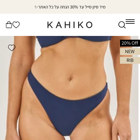
דלג
מיד סיזן סייל עד 30% הנחה על כל האתר✨
לתוכן
הרשימה
עֲגָלָה
שלי
דלג
לפרטי
20% Off
shlist
המוצר
NEW
RIB