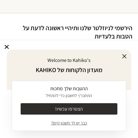
הירשמי לניוזלטר שלנו ותיהיי ראשונה לדעת על
הטבות בלעדיות
Welcome to Kahiko's
אני מסכימ/ה לדיוור במייל על הטבות ומבצעים
מועדון הלקוחות של KAHIKO
אני מסכימ/ה
לתקנון
ו
למדיניות הפרטיות
של האתר
ההטבות שלך מחכות
אודות
התחבר/י לחשבון כדי להתחיל
KAHIKO GIVES BACK
מוצרים
הצטרפו עכשיו!
אודות
ביקיני MIX & MATCH
כבר יש לך חשבון קיים?
ערכים
שירותים
בגד ים שלם
JOURNAL