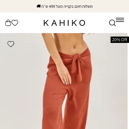
דלג
משלוח חינם בקנייה מעל 499 ש״ח 🚚
לתוכן
הרשימה
עֲגָלָה
שלי
דלג
לפרטי
20% Off
shlist
המוצר