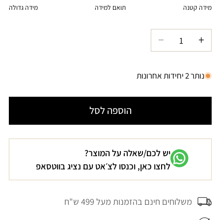
או
מידה קטנה
תואם למידה
מידה גדולה
זמינה
לא
זמינה
הגדל
הקטנת
כמות
כמות
עבור
עבור
נותר 2 יחידות אחרונות
מכנסי
מכנסי
חמרה
חמרה
הוספה לסל
RIVIERA
RIVIERA
יש לכם/שאלה על המוצר?
לחצו כאן, וכנסו לצ׳אט עם נציג בווטסאפ
משלוחים חינם בהזמנות מעל 499 ש"ח