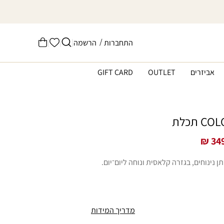
הרשימה
/
|
|
|
התחברות
הרשמה
עֲגָלָה
שלי
אביזרים
OUTLET
GIFT CARD
349
 נינוחים, בגזרה קלאסית ונוחה ליום־יום.
מדריך המידות