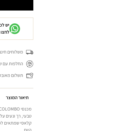
תכלת
תכל
יש לכ
לחצו 
משלוחים חינם בה
החלפות עם של
תשלום מאובט
תיאור המוצר
טבעי, רך ונעים על 
קלאסי שמתאים למגו
היום.