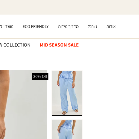
דלג
לתוכן
אודות
ג׳ורנל
מדריך מידות
ECO FRIENDLY
מועדון ל
W COLLECTION
MID SEASON SALE
דלג
לפרטי
30% Off
המוצר