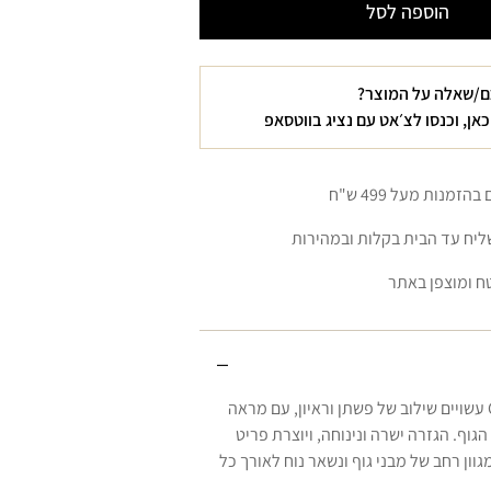
ת
הוספה לסל
ם/שאלה על המוצר?
כאן, וכנסו לצ׳אט עם נציג בווטסאפ
זמנות מעל 499 ש"ח
יח עד הבית בקלות ובמהירות
ח ומוצפן באתר
מכנסי COLOMBO עשויים שילוב של פשתן וראיון, עם מראה
הגוף. הגזרה ישרה ונינוחה, ויוצרת פריט
ון רחב של מבני גוף ונשאר נוח לאורך כל