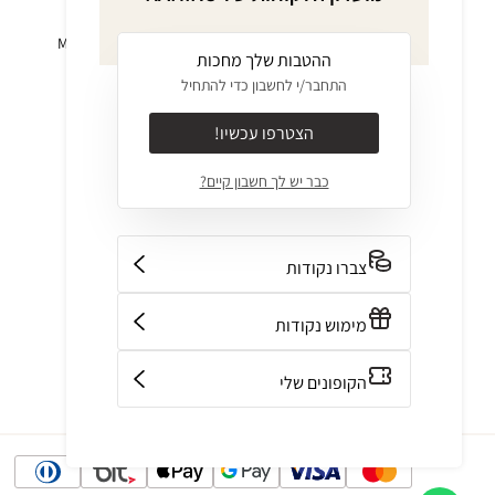
KAHIKO GIVES
ביקיני MIX & MATCH
ההטבות שלך מחכות
BACK
בגד ים שלם
התחבר/י לחשבון כדי להתחיל
אודות
בגדים
ערכים
INTIMATES
הצטרפו עכשיו!
JOURNAL
בגדי חוף
כבר יש לך חשבון קיים?
קולקציות
אביזרים
חנויות
OUTLET
צור קשר
GIFT CARD
צברו נקודות
מימוש נקודות
הקופונים שלי
שיטות