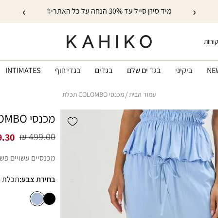
›
‹
מיד סיזן סייל עד 30% הנחה על כל האתר✨
קוחות
NE
ביקיני
בגד ים שלם
בגדים
בגדי חוף
INTIMATES
עמוד הבית
מכנסי COLOMBO תכלת
מכנסי COLOMBO תכלת
Add wishlist
499.00 ₪
.30 ₪
מחיר
מחיר
רגיל
מבצע
מכנסיים עשויים פשתן
בחירת צבע:
תכלת