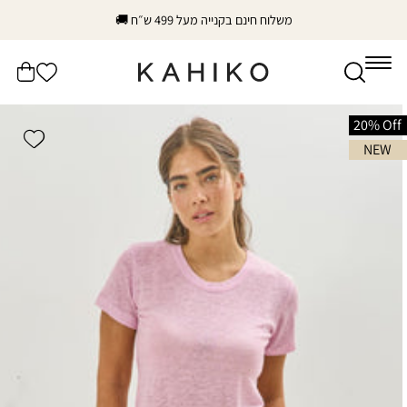
דלג
משלוח חינם בקנייה מעל 499 ש״ח 🚚
לתוכן
הרשימה
עֲגָלָה
שלי
דלג
לפרטי
20% Off
shlist
המוצר
NEW