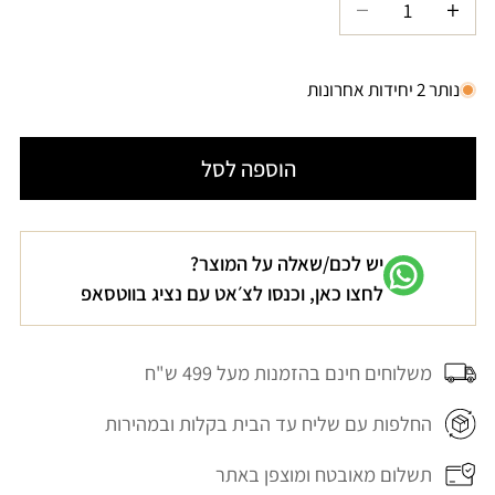
הגדל
הקטנת
כמות
כמות
עבור
עבור
נותר 2 יחידות אחרונות
טישרט
טישרט
פשתן
פשתן
הוספה לסל
ורוד
ורוד
בהיר
בהיר
CURREN
CURREN
יש לכם/שאלה על המוצר?
לחצו כאן, וכנסו לצ׳אט עם נציג בווטסאפ
משלוחים חינם בהזמנות מעל 499 ש"ח
החלפות עם שליח עד הבית בקלות ובמהירות
תשלום מאובטח ומוצפן באתר