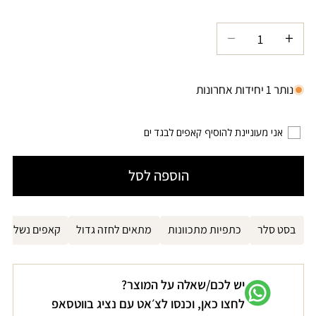
לא
זמינה
הגדל
הקטנת
כמות
כמות
עבור
עבור
נותר 1 יחידות אחרונות
טופ
טופ
ביקיני
ביקיני
אני מעוניינת להוסיף קאפים לבגד ים
חמרה
חמרה
CLOUD
CLOUD
הוספה לסל
9
9
בסט סלר
כתפיות מתכוונות
מתאים לחזה גדול
קאפים נשלפים
יש לכם/שאלה על המוצר?
לחצו כאן, וכנסו לצ׳אט עם נציג בווטסאפ