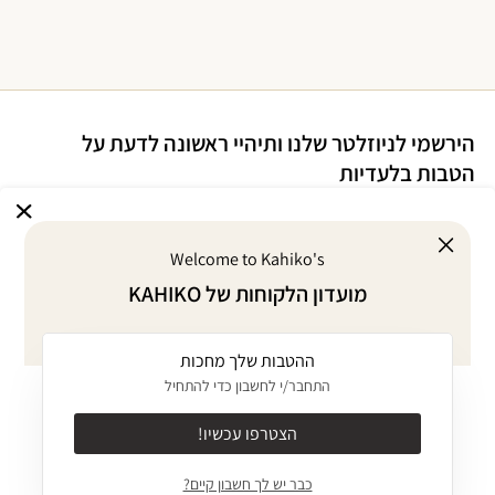
הירשמי לניוזלטר שלנו ותיהיי ראשונה לדעת על
הטבות בלעדיות
Welcome to Kahiko's
אני מסכימ/ה לדיוור במייל על הטבות ומבצעים
מועדון הלקוחות של KAHIKO
אני מסכימ/ה
לתקנון
ו
למדיניות הפרטיות
של האתר
ההטבות שלך מחכות
אודות
התחבר/י לחשבון כדי להתחיל
KAHIKO GIVES BACK
מוצרים
הצטרפו עכשיו!
אודות
ביקיני MIX & MATCH
כבר יש לך חשבון קיים?
ערכים