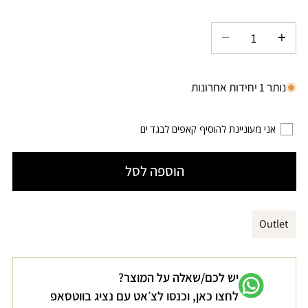
לא
זמינה
הגדל
הקטנת
כמות
כמות
עבור
עבור
נותר 1 יחידות אחרונות
טופ
טופ
ביקיני
ביקיני
אני מעוניינת להוסיף קאפים לבגד ים
חום
חום
קרמל
קרמל
הוספה לסל
PLAYA
PLAYA
Outlet
יש לכם/שאלה על המוצר?
לחצו כאן, וכנסו לצ׳אט עם נציג בווטסאפ