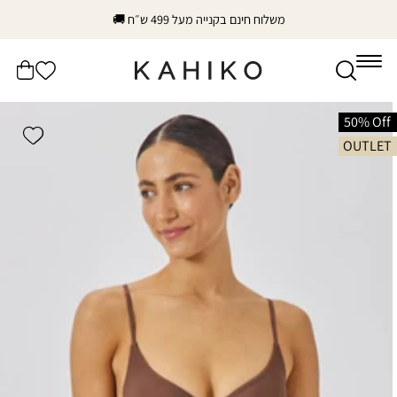
דלג
משלוח חינם בקנייה מעל 499 ש״ח 🚚
לתוכן
הרשימה
עֲגָלָה
שלי
דלג
לפרטי
50% Off
shlist
המוצר
OUTLET