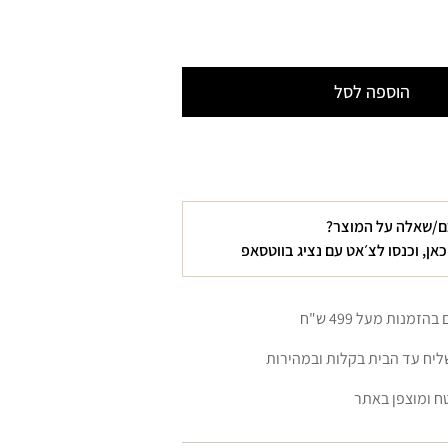
נת
ת
הוספה לסל
ה
טיביות
BOYFRI
M
ם/שאלה על המוצר?
כאן, וכנסו לצ׳אט עם נציג בווטסאפ
זמנות מעל 499 ש"ח
יח עד הבית בקלות ובמהירות
ח ומוצפן באתר