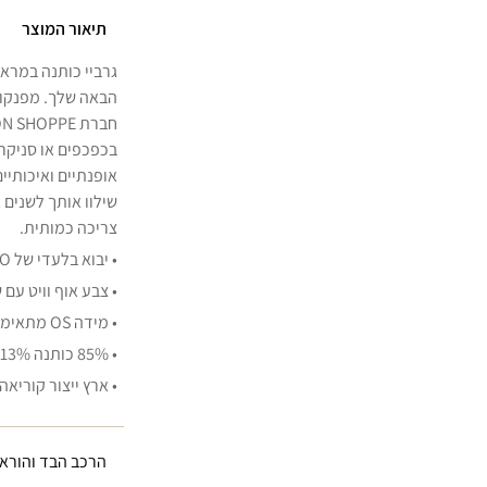
תיאור המוצר
גרביי כותנה במרא
הבאה שלך. מפנקות
בכפכפים או סניקר
אופנתיים ואיכותיי
שילוו אותך לשנים 
צריכה כמותית.
• יבוא בלעדי של KAHIKO
• צבע אוף וויט עם 
• מידה OS מתאימות למידות נעליים 36-42
• 85% כותנה 13% פוליאסטר 2% ספנדקס
• ארץ ייצור קוריאה
הרכב הבד והוראו