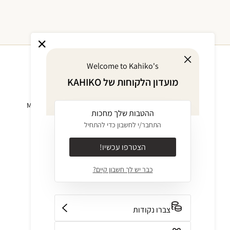
Welcome to Kahiko's
מועדון הלקוחות של KAHIKO
אודות
מוצרים
KAHIKO GIVES
ביקיני MIX & MATCH
ההטבות שלך מחכות
BACK
בגד ים שלם
התחבר/י לחשבון כדי להתחיל
אודות
בגדים
ערכים
INTIMATES
הצטרפו עכשיו!
JOURNAL
בגדי חוף
כבר יש לך חשבון קיים?
קולקציות
אביזרים
חנויות
OUTLET
צור קשר
GIFT CARD
צברו נקודות