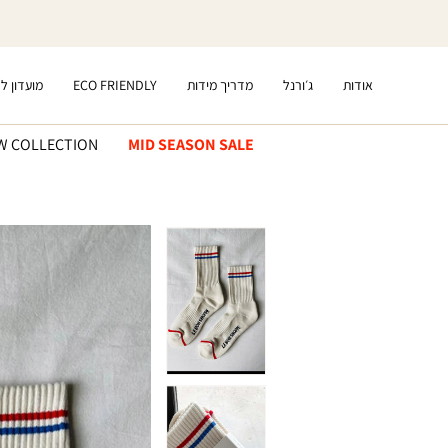
דלג
לתוכן
אודות
ג׳ורנל
מדריך מידות
ECO FRIENDLY
מועדון ל
W COLLECTION
MID SEASON SALE
דלג
לפרטי
המוצר