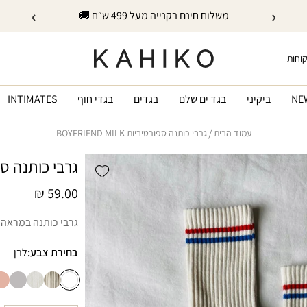
›
‹
משלוח חינם בקנייה מעל 499 ש״ח 🚚
קוחות
NE
ביקיני
בגד ים שלם
בגדים
בגדי חוף
INTIMATES
עמוד הבית
גרבי כותנה ספורטיביות BOYFRIEND MILK
גרבי כותנה ספורטיביות
Add wishlist
מחיר
59.00 ₪
רגיל
גרבי כותנה במראה 
בחירת צבע:
לבן