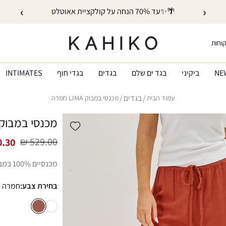
›
‹
🌴✨עד 70% הנחה על קולקציית אאוטלט
קוחות
NE
ביקיני
בגד ים שלם
בגדים
בגדי חוף
INTIMATES
בגדים
עמוד הבית
מכנסי במבוק LIMA חמרה
מכנסי במבוק LIMA חמר
Add wishlist
529.00 ₪
.30 ₪
מחיר
מחיר
רגיל
מבצע
מכנסיים 100% במבוק, בגזרה נינוחה ואלגנטית.
בחירת צבע:
חמרה