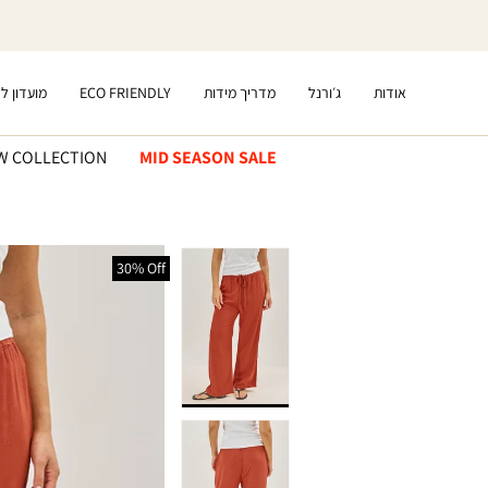
דלג
לתוכן
אודות
ג׳ורנל
מדריך מידות
ECO FRIENDLY
מועדון ל
W COLLECTION
MID SEASON SALE
דלג
לפרטי
30% Off
המוצר