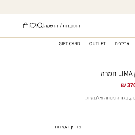
הרשימה
/
|
|
|
התחברות
הרשמה
עֲגָלָה
שלי
אביזרים
OUTLET
GIFT CARD
ה
370
מדריך המידות