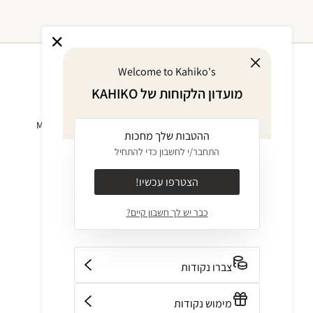
Welcome to Kahiko's
מועדון הלקוחות של KAHIKO
אודות
מוצרים
KAHIKO GIVES
ביקיני MIX & MATCH
ההטבות שלך מחכות
BACK
בגד ים שלם
התחבר/י לחשבון כדי להתחיל
אודות
בגדים
ערכים
INTIMATES
הצטרפו עכשיו!
JOURNAL
בגדי חוף
כבר יש לך חשבון קיים?
קולקציות
אביזרים
חנויות
OUTLET
צור קשר
GIFT CARD
צברו נקודות
מימוש נקודות