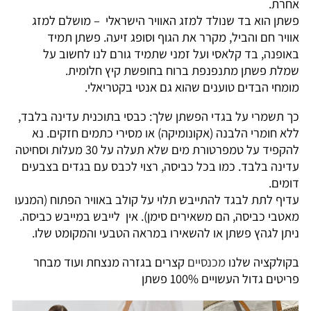
אחרת.
פשתן הוא בד שנולד למזג האוויר הישראלי – מושלם למזג
אוויר חם והביל, מקרר את הגוף וסופג זיעה. פשתן תמיד
באופנה, בד קלאסי ועל זמני שתמיד גורם לנו לחשוב על
שמלת פשתן מתנפנפת ברוח בחופשת קיץ חלומית.
מומחי הבדים טוענים שהוא גם אנטי בקטריאלי.
כך תשמרי על בגדי הפשתן שלך: כבסי בתוכנית עדינה בלבד,
ללא חומרי הלבנה (אקונומיקה) או מסירי כתמים חזקים. נא
להקפיד על טמפרטורת מים שלא תעלה על 30 מעלות וסחיטה
עדינה בלבד. כמו בכל כביסה, רצוי לכבס עם בגדים בצבעים
דומים.
עדיף לתת לבגד להתייבש תלוי על קולב באוויר הפתוח (המנעו
מאטבי כביסה, הם משאירים סימן). אין לייבש במייבש כביסה.
ניתן לגהץ פשתן או להשאירו במראה הטבעי והמקומט שלו.
בקולקציה שלנו
מ
כנסיים
קצרים בגזרה מנצחת ועוד מבחר
פריטים גדול העשויים 100% פשתן