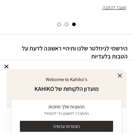
מעבר לכתבה
הירשמי לניוזלטר שלנו ותיהיי ראשונה לדעת על
הטבות בלעדיות
Welcome to Kahiko's
אני מסכימ/ה לדיוור במייל על הטבות ומבצעים
מועדון הלקוחות של KAHIKO
אני מסכימ/ה
לתקנון
ו
למדיניות הפרטיות
של האתר
ההטבות שלך מחכות
אודות
התחבר/י לחשבון כדי להתחיל
KAHIKO GIVES BACK
מוצרים
הצטרפו עכשיו!
אודות