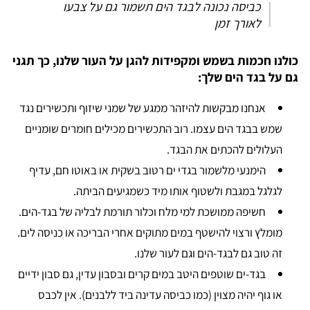
כביסה נכונה לבגד הים תשמור גם על צבעו
לאורך זמן
כולנו חכמות בשמש ומקפידות להגן על העור שלנו, כך תגני
גם על בגד הים שלך:
אנחנו מבקשות להיזהר ממגע של שמני שיזוף ותכשירים נגד
שמש בבגד הים עצמו. רוב התכשירים מכילים חומרים שומניים
העלולים להכתים את הבגד.
הימנעי מלשמור בגדי ים רטוב בשקית או באוטו חם, עדיף
לגלגל במגבת ולשטוף אותו מיד כשמגיעים הביתה.
חשיפה ממושכת למי מלח וכלור תורמת לבליה של בגד-הים.
מומלץ ורצוי להישטף במים מתוקים אחרי הבריכה או כניסה לים.
זה טוב גם לבגד-הים וגם לעור שלנו.
בגד-ים שוטפים היטב במים קרים ובסבון עדין, גם סבון ידיים
או גוף יהיה מצוין (כמו כביסה עדינה ביד ללבנים). אין לכבס