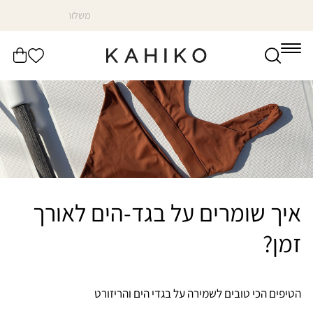
דלג
מיד סיזן סייל עד 30% הנחה על כל האתר✨
לתוכן
הרשימה
עֲגָלָה
שלי
איך שומרים על בגד-הים לאורך
זמן?
הטיפים הכי טובים לשמירה על בגדי הים והריזורט